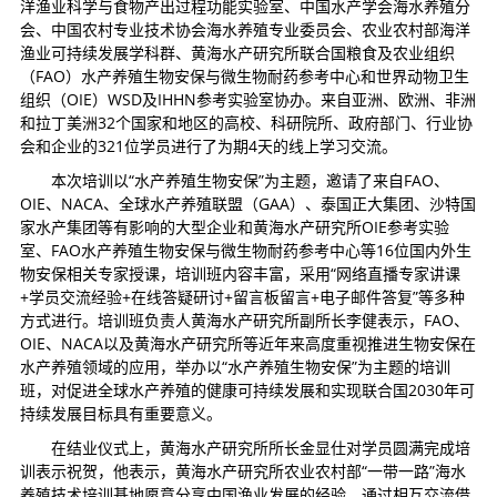
洋渔业科学与食物产出过程功能实验室、中国水产学会海水养殖分
会、中国农村专业技术协会海水养殖专业委员会、农业农村部海洋
渔业可持续发展学科群、黄海水产研究所联合国粮食及农业组织
（FAO）水产养殖生物安保与微生物耐药参考中心和世界动物卫生
组织（OIE）WSD及IHHN参考实验室协办。来自亚洲、欧洲、非洲
和拉丁美洲32个国家和地区的高校、科研院所、政府部门、行业协
会和企业的321位学员进行了为期4天的线上学习交流。
本次培训以“水产养殖生物安保”为主题，邀请了来自FAO、
OIE、NACA、全球水产养殖联盟（GAA）、泰国正大集团、沙特国
家水产集团等有影响的大型企业和黄海水产研究所OIE参考实验
室、FAO水产养殖生物安保与微生物耐药参考中心等16位国内外生
物安保相关专家授课，培训班内容丰富，采用“网络直播专家讲课
+学员交流经验+在线答疑研讨+留言板留言+电子邮件答复”等多种
方式进行。培训班负责人黄海水产研究所副所长李健表示，FAO、
OIE、NACA以及黄海水产研究所等近年来高度重视推进生物安保在
水产养殖领域的应用，举办以“水产养殖生物安保”为主题的培训
班，对促进全球水产养殖的健康可持续发展和实现联合国2030年可
持续发展目标具有重要意义。
在结业仪式上，黄海水产研究所所长金显仕对学员圆满完成培
训表示祝贺，他表示，黄海水产研究所农业农村部“一带一路”海水
养殖技术培训基地愿意分享中国渔业发展的经验，通过相互交流借