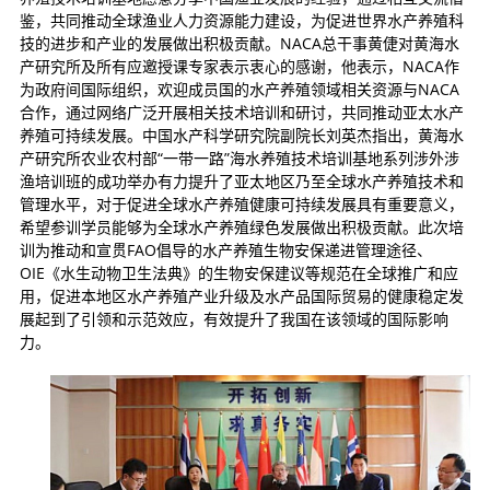
鉴，共同推动全球渔业人力资源能力建设，为促进世界水产养殖科
技的进步和产业的发展做出积极贡献。NACA总干事黄倢对黄海水
产研究所及所有应邀授课专家表示衷心的感谢，他表示，NACA作
为政府间国际组织，欢迎成员国的水产养殖领域相关资源与NACA
合作，通过网络广泛开展相关技术培训和研讨，共同推动亚太水产
养殖可持续发展。中国水产科学研究院副院长刘英杰指出，黄海水
产研究所农业农村部“一带一路”海水养殖技术培训基地系列涉外涉
渔培训班的成功举办有力提升了亚太地区乃至全球水产养殖技术和
管理水平，对于促进全球水产养殖健康可持续发展具有重要意义，
希望参训学员能够为全球水产养殖绿色发展做出积极贡献。此次培
训为推动和宣贯FAO倡导的水产养殖生物安保递进管理途径、
OIE《水生动物卫生法典》的生物安保建议等规范在全球推广和应
用，促进本地区水产养殖产业升级及水产品国际贸易的健康稳定发
展起到了引领和示范效应，有效提升了我国在该领域的国际影响
力。