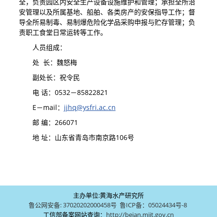
全，负责园区内安全生产设备设施维护和管理；承担全所治
安管理以及所属基地、船舶、各类房产的安保指导工作；督
导全所易制毒、易制爆危险化学品采购申报与贮存管理；负
责职工食堂日常运转等工作。
人员组成：
处 长：魏怒梅
副处长：祝令民
电 话：0532－85822821
E－mail：
jjhq@ysfri.ac.cn
邮 编：266071
地 址：山东省青岛市南京路106号
主办单位:黄海水产研究所
鲁公网安备: 37020202000458号
鲁ICP备：05024434号-8
工信部备案网站查询：
http://beian.miit.gov.cn