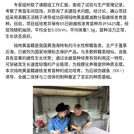
专家组听取了课题组工作汇报，查阅了试验与生产管理记录，
考察了育苗车间现场，并质询了关键技术问题。经讨论，确认项目
组采用真鲷灭活精子诱导成功获得钝吻黄盖鲽减数分裂雌核发育苗
种。目前，项目组培育并保有65日龄雌核发育苗种共计5425尾，经
现场随机抽测，平均全长5.03cm，平均体重1.3g，苗种活力正常，
生长状态良好。
钝吻黄盖鲽是我国黄渤海特有的冷水性鲆鲽鱼类，主产于蓬莱
近海，已被列为国家地理标志保护产品。与多数鲆鲽类相似，该鱼
具有显著的雌性生长优势；通过全雌苗种培育有效利用这一特性，
可突破其生长速度较慢的产业瓶颈，为规模化养殖提供种质支撑。
本次钝吻黄盖鲽雌核发育苗种的成功培育，为后续伪雄鱼（XX♂）
诱导、全雌二倍体与三倍体的制种奠定了坚实的种质基础。