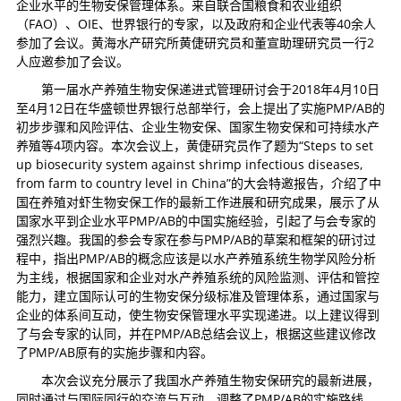
企业水平的生物安保管理体系。来自联合国粮食和农业组织
（FAO）、OIE、世界银行的专家，以及政府和企业代表等40余人
参加了会议。黄海水产研究所黄倢研究员和董宣助理研究员一行2
人应邀参加了会议。
第一届水产养殖生物安保递进式管理研讨会于2018年4月10日
至4月12日在华盛顿世界银行总部举行，会上提出了实施PMP/AB的
初步步骤和风险评估、企业生物安保、国家生物安保和可持续水产
养殖等4项内容。本次会议上，黄倢研究员作了题为“Steps to set
up biosecurity system against shrimp infectious diseases,
from farm to country level in China”的大会特邀报告，介绍了中
国在养殖对虾生物安保工作的最新工作进展和研究成果，展示了从
国家水平到企业水平PMP/AB的中国实施经验，引起了与会专家的
强烈兴趣。我国的参会专家在参与PMP/AB的草案和框架的研讨过
程中，指出PMP/AB的概念应该是以水产养殖系统生物学风险分析
为主线，根据国家和企业对水产养殖系统的风险监测、评估和管控
能力，建立国际认可的生物安保分级标准及管理体系，通过国家与
企业的体系间互动，使生物安保管理水平实现递进。以上建议得到
了与会专家的认同，并在PMP/AB总结会议上，根据这些建议修改
了PMP/AB原有的实施步骤和内容。
本次会议充分展示了我国水产养殖生物安保研究的最新进展，
同时通过与国际同行的交流与互动，调整了PMP/AB的实施路线，