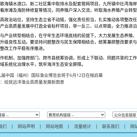
歌海镇水道口、新二社区集中取排水及配套管网项目，九所镇中灶湾海岸
看岸滩及海防林修复等情况，同养殖户深入交流，听取海水养殖产业转型
高政治站位，坚持生态立省不动摇，强化责任担当，扎实推动各项整改任
产业高质量发展中打造全省标杆项目，举一反三、以点带面，全力推进沿
与产业转型相结合，在守牢生态环境底线的前提下，大力发展生态养殖、
升级良性互动。要坚持问题整改与民生保障相结合，统筹兼顾整改要求与
整改工作平稳有序推进。
作机制，加强跨部门、跨市县统筹协调，形成上下联动、同题共答的工作
域系统化治理水平，筑牢海洋生态安全屏障。
十八届中国（福州）国际渔业博览会将于6月12日在榕启幕
：绘就远洋渔业高质量发展新图景
我们
|
网站声明
|
网站地图
|
流量统计
|
联系我们
|
网