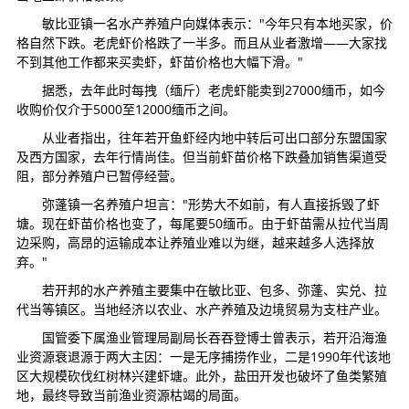
敏比亚镇一名水产养殖户向媒体表示："今年只有本地买家，价
格自然下跌。老虎虾价格跌了一半多。而且从业者激增——大家找
不到其他工作都来买卖虾，虾苗价格也大幅下滑。"
据悉，去年此时每拽（缅斤）老虎虾能卖到27000缅币，如今
收购价仅介于5000至12000缅币之间。
从业者指出，往年若开鱼虾经内地中转后可出口部分东盟国家
及西方国家，去年行情尚佳。但当前虾苗价格下跌叠加销售渠道受
阻，部分养殖户已暂停经营。
弥蓬镇一名养殖户坦言："形势大不如前，有人直接拆毁了虾
塘。现在虾苗价格也变了，每尾要50缅币。由于虾苗需从拉代当周
边采购，高昂的运输成本让养殖业难以为继，越来越多人选择放
弃。"
若开邦的水产养殖主要集中在敏比亚、包多、弥蓬、实兑、拉
代当等镇区。当地经济以农业、水产养殖及边境贸易为支柱产业。
国管委下属渔业管理局副局长吞吞登博士曾表示，若开沿海渔
业资源衰退源于两大主因：一是无序捕捞作业，二是1990年代该地
区大规模砍伐红树林兴建虾塘。此外，盐田开发也破坏了鱼类繁殖
地，最终导致当前渔业资源枯竭的局面。