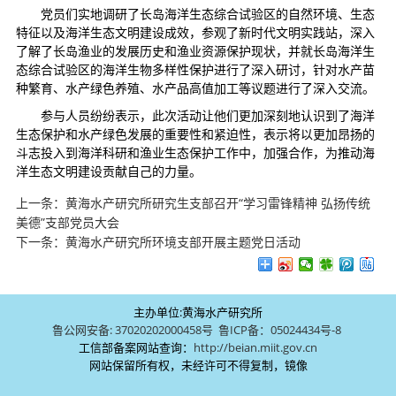
党员们实地调研了长岛海洋生态综合试验区的自然环境、生态
特征以及海洋生态文明建设成效，参观了新时代文明实践站，深入
了解了长岛渔业的发展历史和渔业资源保护现状，并就长岛海洋生
态综合试验区的海洋生物多样性保护进行了深入研讨，针对水产苗
种繁育、水产绿色养殖、水产品高值加工等议题进行了深入交流。
参与人员纷纷表示，此次活动让他们更加深刻地认识到了海洋
生态保护和水产绿色发展的重要性和紧迫性，表示将以更加昂扬的
斗志投入到海洋科研和渔业生态保护工作中，加强合作，为推动海
洋生态文明建设贡献自己的力量。
上一条：
黄海水产研究所研究生支部召开“学习雷锋精神 弘扬传统
美德”支部党员大会
下一条：
黄海水产研究所环境支部开展主题党日活动
主办单位:黄海水产研究所
鲁公网安备: 37020202000458号
鲁ICP备：05024434号-8
工信部备案网站查询：
http://beian.miit.gov.cn
网站保留所有权，未经许可不得复制，镜像