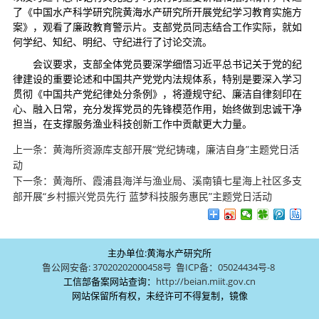
了《中国水产科学研究院黄海水产研究所开展党纪学习教育实施方
案》，观看了廉政教育警示片。支部党员同志结合工作实际，就如
何学纪、知纪、明纪、守纪进行了讨论交流。
会议要求，支部全体党员要深学细悟习近平总书记关于党的纪
律建设的重要论述和中国共产党党内法规体系，特别是要深入学习
贯彻《中国共产党纪律处分条例》，将遵规守纪、廉洁自律刻印在
心、融入日常，充分发挥党员的先锋模范作用，始终做到忠诚干净
担当，在支撑服务渔业科技创新工作中贡献更大力量。
上一条：
黄海所资源库支部开展“党纪铸魂，廉洁自身”主题党日活
动
下一条：
黄海所、霞浦县海洋与渔业局、溪南镇七星海上社区多支
部开展“乡村振兴党员先行 蓝梦科技服务惠民”主题党日活动
主办单位:黄海水产研究所
鲁公网安备: 37020202000458号
鲁ICP备：05024434号-8
工信部备案网站查询：
http://beian.miit.gov.cn
网站保留所有权，未经许可不得复制，镜像