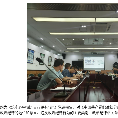
题为《筑牢心中“戒” 言行更有“界”》党课报告，对《中国共产党纪律处
政治纪律的地位和意义、违反政治纪律行为的主要类别、政治纪律相关章