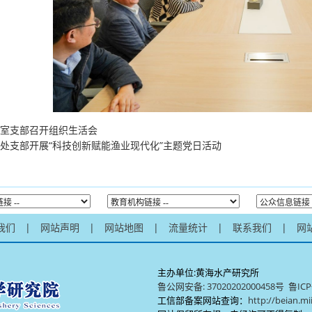
室支部召开组织生活会
处支部开展“科技创新赋能渔业现代化”主题党日活动
我们
|
网站声明
|
网站地图
|
流量统计
|
联系我们
|
网
主办单位:黄海水产研究所
鲁公网安备: 37020202000458号
鲁ICP
工信部备案网站查询：
http://beian.mi