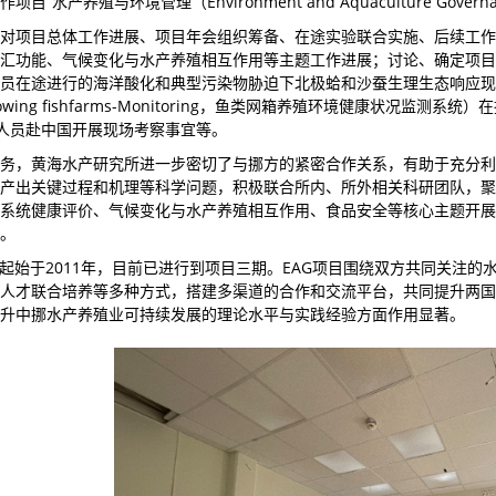
“水产养殖与环境管理（Environment and Aquaculture Govern
对项目总体工作进展、项目年会组织筹备、在途实验联合实施、后续工作
汇功能、气候变化与水产养殖相互作用等主题工作进展；讨论、确定项目
员在途进行的海洋酸化和典型污染物胁迫下北极蛤和沙蚕生理生态响应现
Ongrowing fishfarms-Monitoring，鱼类网箱养殖环境健康
人员赴中国开展现场考察事宜等。
务，黄海水产研究所进一步密切了与挪方的紧密合作关系，有助于充分利
产出关键过程和机理等科学问题，积极联合所内、所外相关科研团队，聚
系统健康评价、气候变化与水产养殖相互作用、食品安全等核心主题开展
。
目起始于2011年，目前已进行到项目三期。EAG项目围绕双方共同关注
人才联合培养等多种方式，搭建多渠道的合作和交流平台，共同提升两国
升中挪水产养殖业可持续发展的理论水平与实践经验方面作用显著。