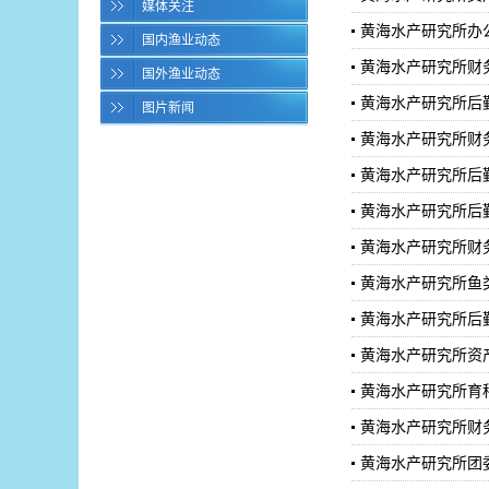
媒体关注
黄海水产研究所办
国内渔业动态
黄海水产研究所财
国外渔业动态
黄海水产研究所后
图片新闻
黄海水产研究所财
黄海水产研究所后
黄海水产研究所后
黄海水产研究所财
黄海水产研究所鱼
黄海水产研究所后
黄海水产研究所资
黄海水产研究所育
黄海水产研究所财
黄海水产研究所团