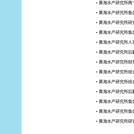
黄海水产研究所两
黄海水产研究所鱼
黄海水产研究所研
黄海水产研究所鱼
黄海水产研究所人
黄海水产研究所后
黄海水产研究所财
黄海水产研究所综
黄海水产研究所综
黄海水产研究所后
黄海水产研究所鱼
黄海水产研究所鱼
黄海水产研究所研