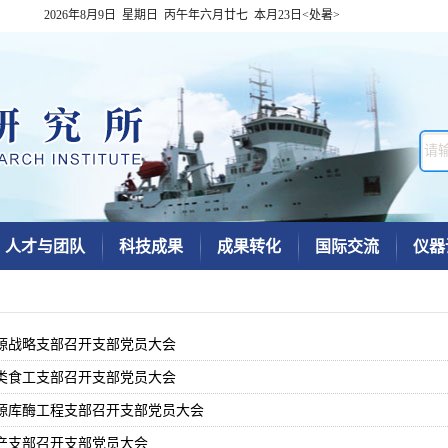
2026年8月9日 星期日 丙午年六月廿七 本月23日<处暑>
人才与团队
科技成果
成果转化
国际交流
仪器
源战略支部召开支部党员大会
类食工支部召开支部党员大会
源库酶工程支部召开支部党员大会
产支部召开支部党员大会