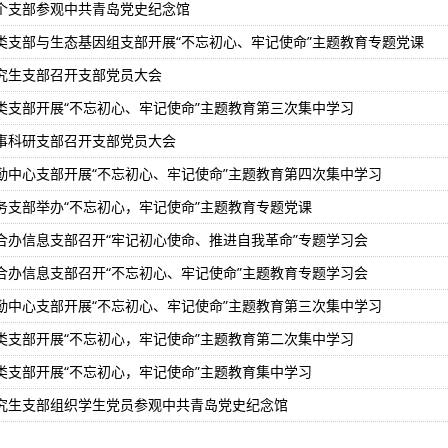
个支部参观中共青岛党史纪念馆
类支部与生态基因组支部开展“不忘初心、牢记使命”主题教育专题党课
究生支部召开支部党员大会
类支部开展“不忘初心、牢记使命”主题教育第三次集中学习
事科研支部召开支部党员大会
勤中心支部开展“不忘初心、牢记使命”主题教育第四次集中学习
务支部举办“不忘初心，牢记使命”主题教育专题党课
合办信息支部召开“牢记初心使命、推进自我革命”专题学习会
合办信息支部召开“不忘初心、牢记使命”主题教育专题学习会
勤中心支部开展“不忘初心、牢记使命”主题教育第三次集中学习
类支部开展“不忘初心，牢记使命”主题教育第二次集中学习
类支部开展“不忘初心，牢记使命”主题教育集中学习
究生支部组织学生党员参观中共青岛党史纪念馆