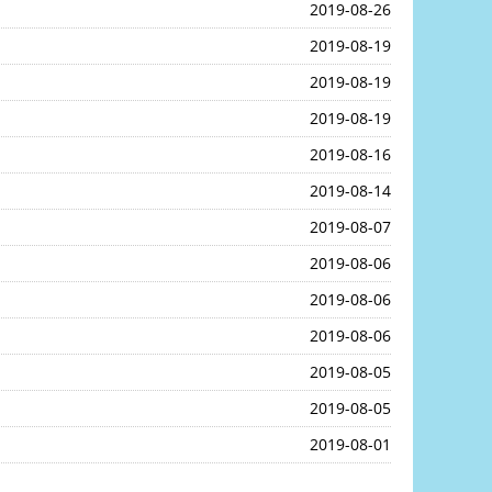
2019-08-26
2019-08-19
2019-08-19
2019-08-19
2019-08-16
2019-08-14
2019-08-07
2019-08-06
2019-08-06
2019-08-06
2019-08-05
2019-08-05
2019-08-01